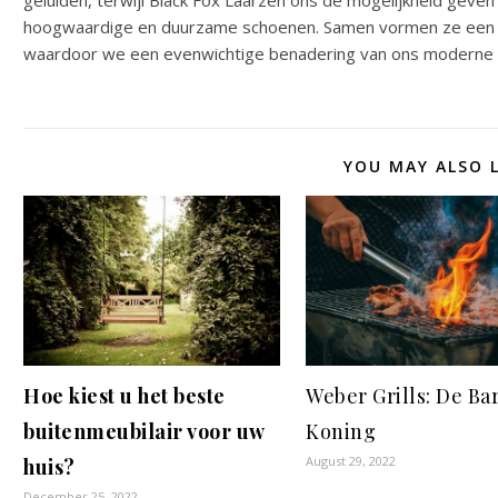
geluiden, terwijl Black Fox Laarzen ons de mogelijkheid geven 
hoogwaardige en duurzame schoenen. Samen vormen ze een ha
waardoor we een evenwichtige benadering van ons moderne
YOU MAY ALSO L
Hoe kiest u het beste
Weber Grills: De B
buitenmeubilair voor uw
Koning
August 29, 2022
huis?
December 25, 2022