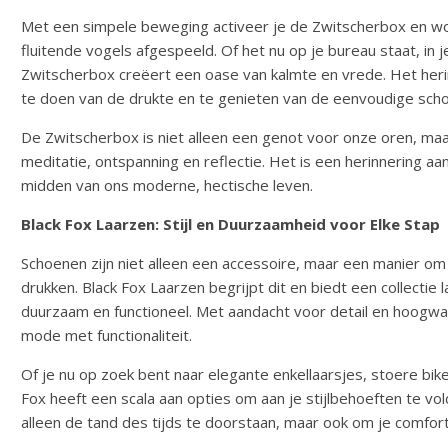
Met een simpele beweging activeer je de Zwitscherbox en wo
fluitende vogels afgespeeld. Of het nu op je bureau staat, in
Zwitscherbox creëert een oase van kalmte en vrede. Het heri
te doen van de drukte en te genieten van de eenvoudige scho
De Zwitscherbox is niet alleen een genot voor onze oren, maa
meditatie, ontspanning en reflectie. Het is een herinnering aan 
midden van ons moderne, hectische leven.
Black Fox Laarzen: Stijl en Duurzaamheid voor Elke Stap
Schoenen zijn niet alleen een accessoire, maar een manier om on
drukken. Black Fox Laarzen begrijpt dit en biedt een collectie la
duurzaam en functioneel. Met aandacht voor detail en hoogw
mode met functionaliteit.
Of je nu op zoek bent naar elegante enkellaarsjes, stoere bike
Fox heeft een scala aan opties om aan je stijlbehoeften te vo
alleen de tand des tijds te doorstaan, maar ook om je comfort