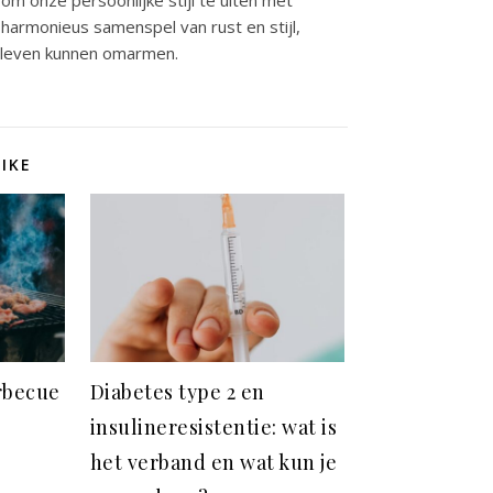
om onze persoonlijke stijl te uiten met
rmonieus samenspel van rust en stijl,
 leven kunnen omarmen.
IKE
arbecue
Diabetes type 2 en
insulineresistentie: wat is
het verband en wat kun je